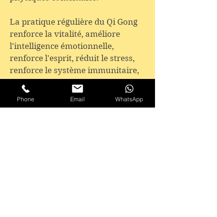
La pratique régulière du Qi Gong
renforce la vitalité, améliore
l'intelligence émotionnelle,
renforce l'esprit, réduit le stress,
renforce le système immunitaire,
a un effet de prévention des
maladies, développe la sensibilité,
Phone
Email
WhatsApp
augmente le pouvoir de guérison
et apporte de la lumière au corps
et l'esprit.
Le Qi Gong est une méthode
d'exécution facile mais très
efficace qui peut être pratiquée
par des personnes de tous âges de
huit à quatre-vingts.