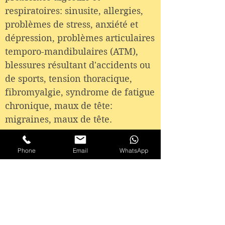
respiratoires: sinusite, allergies,
problèmes de stress, anxiété et
dépression, problèmes articulaires
temporo-mandibulaires (ATM),
blessures résultant d'accidents ou
de sports, tension thoracique,
fibromyalgie, syndrome de fatigue
chronique, maux de tête:
migraines, maux de tête.
Combien de traitements sont
Phone
Email
WhatsApp
nécessaires?
-Bien sûr cela dépend de la
situation mais dans la plupart des
situations entre 3 à 5 séances il y a
des améliorations évidentes. Le